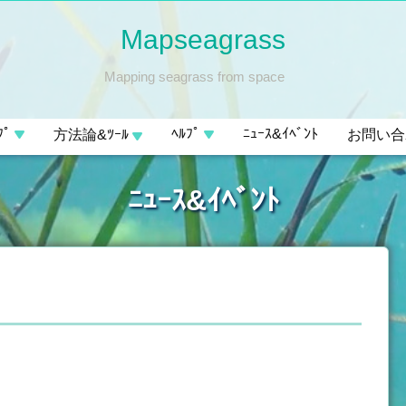
Mapseagrass
Mapping seagrass from space
ﾌﾟ
ﾍﾙﾌﾟ
ﾆｭｰｽ&ｲﾍﾞﾝﾄ
方法論&ﾂｰﾙ
お問い合
ﾆｭｰｽ&ｲﾍﾞﾝﾄ